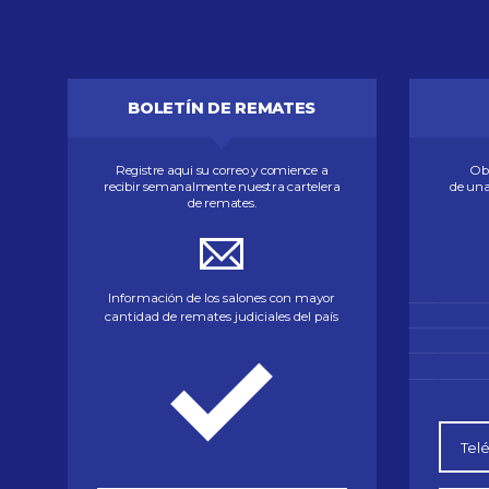
BOLETÍN DE REMATES
Registre aqui su correo y comience a
Obt
recibir semanalmente nuestra cartelera
de una
de remates.
Información de los salones con mayor
cantidad de remates judiciales del país