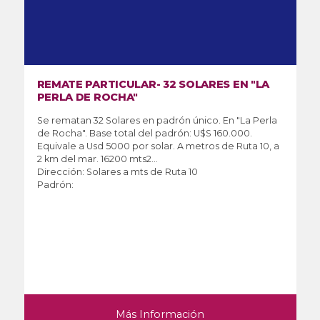
ARES EN "LA
EDIFICIO DE 11 APARTAMENTOS Y
COCHERAS
ico. En "La Perla
Remate Judicial de 11 Apartamentos de 3
$S 160.000.
mts. y 8 Cocheras. En Pocitos: Luis Franz
tros de Ruta 10, a
Carlos Berg Padrón 426007 - Edificio de
avanzado estado de construcción. Área
198 mc - Área Edificada: 1163 m2 ....
Dirección: Luis Franzini 946 y Carlos Ber
Padrón: 426007
n
Más Información