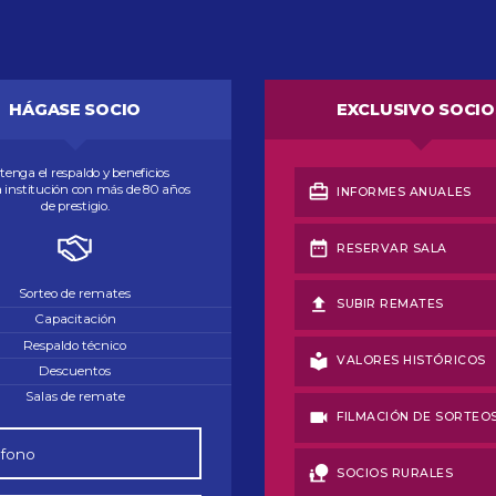
HÁGASE SOCIO
EXCLUSIVO SOCIO
enga el respaldo y beneficios
card_travel
 institución con más de 80 años
INFORMES ANUALES
de prestigio.
date_range
RESERVAR SALA
Sorteo de remates
file_upload
SUBIR REMATES
Capacitación
Respaldo técnico
local_library
VALORES HISTÓRICOS
Descuentos
Salas de remate
videocam
FILMACIÓN DE SORTEO
nature_people
SOCIOS RURALES