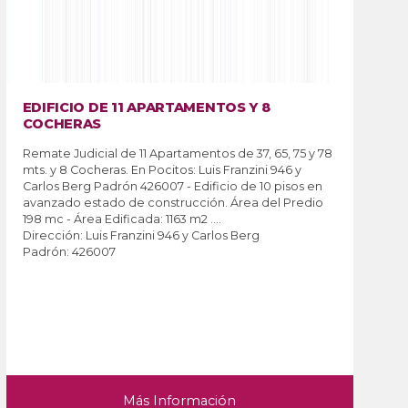
 8
CASA EN PUNTA DEL ESTE
Casa en barrio El Tesoro, Punta del Este. Te
7, 65, 75 y 78
600 m2. Gran jardín al frente, living comedo
ini 946 y
cocina integrada, 3 dormitorios, 2 baños ( u
 10 pisos en
suite), barbacoa. Grandes ventanales, techos
 del Predio
porteña. Padrón 12.402....
Dirección: Punta del Este
g
Padrón: 12402
Más Información