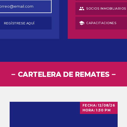
group
SOCIOS INMOBILIARIOS 
school
CAPACITACIONES
REGÍSTRESE AQUÍ
CARTELERA DE REMATES
FECHA:
12/08/26
F
HORA:
1:30 PM
H