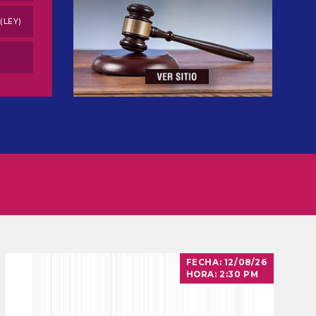
(LEY)
ECHA:
12/08/26
FECH
ORA:
2:30 PM
HORA