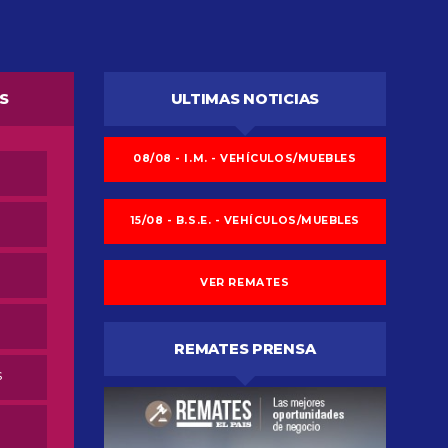
S
ULTIMAS NOTICIAS
08/08 - I.M. - VEHÍCULOS/MUEBLES
15/08 - B.S.E. - VEHÍCULOS/MUEBLES
VER REMATES
REMATES PRENSA
S